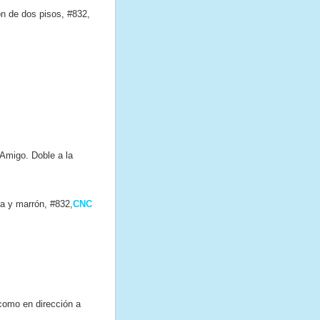
ón de dos pisos, #832,
Amigo. Doble a la
ma y marrón, #832,
CNC
 como en dirección a