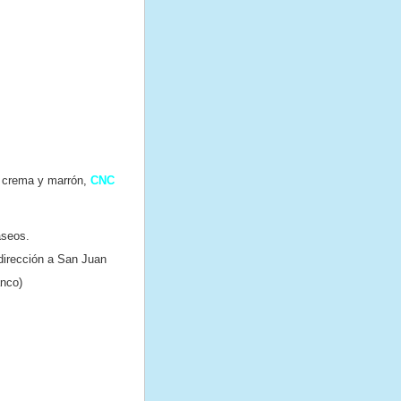
os crema y marrón,
CNC
aseos.
dirección a San Juan
anco)