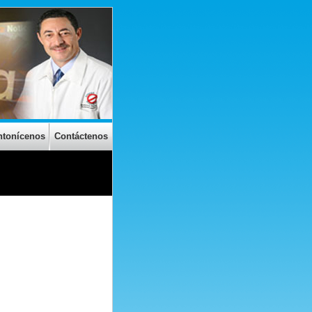
ntonícenos
Contáctenos