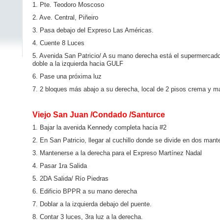
1. Pte. Teodoro Moscoso
2. Ave. Central, Piñeiro
3. Pasa debajo del Expreso Las Américas.
4. Cuente 8 Luces
5. Avenida San Patricio/ A su mano derecha está el supermercad
doble a la izquierda hacia GULF
6. Pase una próxima luz
7. 2 bloques más abajo a su derecha, local de 2 pisos crema y m
Viejo San Juan /Condado /Santurce
1. Bajar la avenida Kennedy completa hacia #2
2. En San Patricio, llegar al cuchillo donde se divide en dos man
3. Mantenerse a la derecha para el Expreso Martínez Nadal
4. Pasar 1ra Salida
5. 2DA Salida/ Río Piedras
6. Edificio BPPR a su mano derecha
7. Doblar a la izquierda debajo del puente.
8. Contar 3 luces, 3ra luz a la derecha.