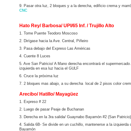
9. Pasar otra luz, 2 bloques y a la derecha, edificio crema y marr
CNC
Hato Rey/ Barbosa/ UPI/65 Inf. / Trujillo Alto
1. Tome Puente Teodoro Moscoso
2. Dirígase hacia la Ave. Central, Piñeiro
3. Pasa debajo del Expreso Las Américas
4. Cuente 8 Luces
5. Ave San Patricio/ A Mano derecha encontrará el supermercado 
izquierda en esa luz hacia el GULF
6. Cruce la próxima luz
7. 2 bloques mas abajo, a su derecha local de 2 pisos color cre
Arecibo/ Hatillo/ Mayagüez
1. Expreso # 22
2. Luego de pasar Peaje de Buchanan
3. Derecha en la 3ra salida/ Guaynabo Bayamón #2 (San Patricio)
4. Salida 6B- Se divide en un cuchillo, mantenerse a la izquierda
Bayamón