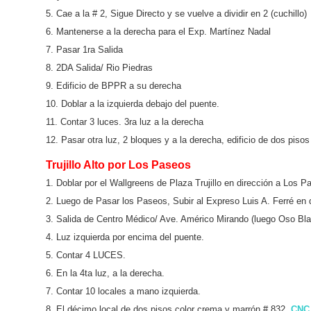
5. Cae a la # 2, Sigue Directo y se vuelve a dividir en 2 (cuchillo)
6. Mantenerse a la derecha para el Exp. Martínez Nadal
7. Pasar 1ra Salida
8. 2DA Salida/ Rio Piedras
9. Edificio de BPPR a su derecha
10. Doblar a la izquierda debajo del puente.
11. Contar 3 luces. 3ra luz a la derecha
12. Pasar otra luz, 2 bloques y a la derecha, edificio de dos pis
Trujillo Alto por Los Paseos
1. Doblar por el Wallgreens de Plaza Trujillo en dirección a Los P
2. Luego de Pasar los Paseos, Subir al Expreso Luis A. Ferré en 
3. Salida de Centro Médico/ Ave. Américo Mirando (luego Oso Bl
4. Luz izquierda por encima del puente.
5. Contar 4 LUCES.
6. En la 4ta luz, a la derecha.
7. Contar 10 locales a mano izquierda.
8. El décimo local de dos pisos color crema y marrón # 832,
CNC