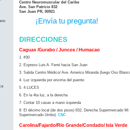
Centro Neuromuscular del Caribe
Ave. San Patricio 832
San Juan PR, 00921
¡Envía tu pregunta!
ano
DIRECCIONES
Caguas /Gurabo / Juncos / Humacao
1. #30
2. Expreso Luis A. Ferré hacia San Juan
3. Salida Centro Médico/ Ave. Americo Miranda (luego Oso Blanc
4. Luz izquierda por encima del puente
ca
5. 4 LUCES
6. En la 4ta luz, a la derecha
7. Contar 10 casas a mano izquierda
8. El décimo local (de dos pisos) 832, Derecha Supermercado Mi
Supermercado Umbo).
CNC
Carolina/Fajardo/Río Grande/Condado/ Isla Verde